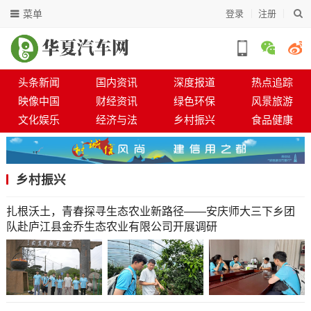
菜单
登录
注册
头条新闻
国内资讯
深度报道
热点追踪
映像中国
财经资讯
绿色环保
风景旅游
文化娱乐
经济与法
乡村振兴
食品健康
乡村振兴
扎根沃土，青春探寻生态农业新路径——安庆师大三下乡团
队赴庐江县金乔生态农业有限公司开展调研