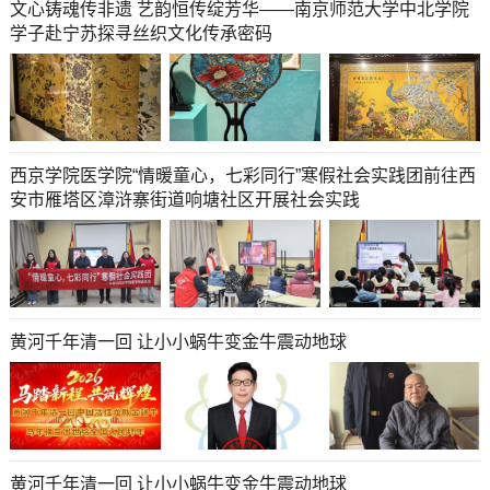
文心铸魂传非遗 艺韵恒传绽芳华——南京师范大学中北学院
学子赴宁苏探寻丝织文化传承密码
西京学院医学院“情暖童心，七彩同行”寒假社会实践团前往西
安市雁塔区漳浒寨街道响塘社区开展社会实践
黄河千年清一回 让小小蜗牛变金牛震动地球
黄河千年清一回 让小小蜗牛变金牛震动地球