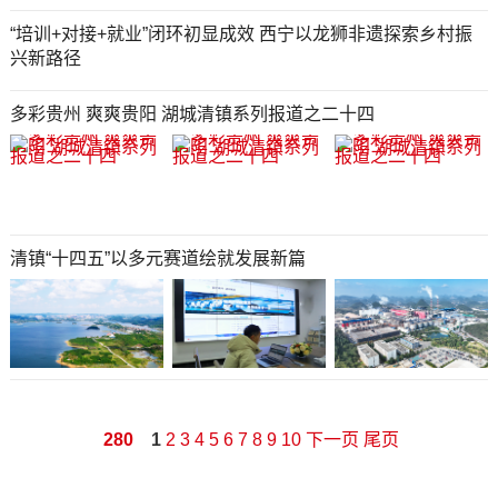
“培训+对接+就业”闭环初显成效 西宁以龙狮非遗探索乡村振
兴新路径
多彩贵州 爽爽贵阳 湖城清镇系列报道之二十四
清镇“十四五”以多元赛道绘就发展新篇​
280
1
2
3
4
5
6
7
8
9
10
下一页
尾页