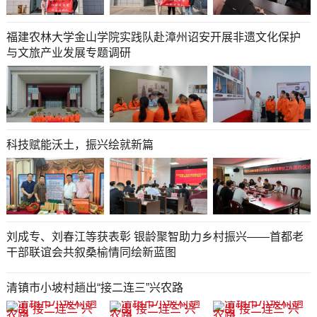
福建农林大学金山学院实践队赴漳州诏安开展非遗文化保护
与文旅产业发展专题调研
科技赋能沃土，振兴绘就新篇
刘成专、刘春江等获表彰 银龄聚智助力乡村振兴——首都老
干部联谊会共叙桑榆情同绘新蓝图
清镇市小坡村趟出“接二连三”兴农路