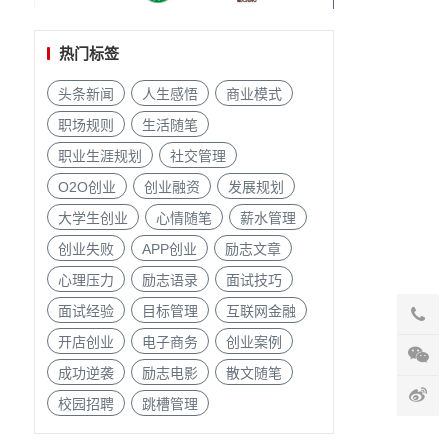
热门标签
头条新闻
人生感悟
商业模式
职场规则
生活随笔
职业生涯规划
社交管理
O2O创业
创业融资
发展规划
大学生创业
心情随笔
薪水管理
创业失败
APP创业
励志文章
心理压力
励志语录
面试技巧
面试经验
目标管理
互联网金融
开店创业
电子商务
创业案例
成功逆袭
励志电影
散文随笔
校园招聘
跳槽管理