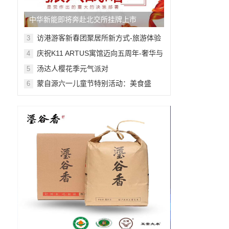
中华新能即将奔赴北交所挂牌上市
访港游客新春团聚居所新方式-旅游体验
3
舒适感提升
庆祝K11 ARTUS寓馆迈向五周年-奢华与
4
艺术的非凡融合
汤达人樱花季元气派对
5
蒙自源六一儿童节特别活动：美食盛
6
宴，快乐无限