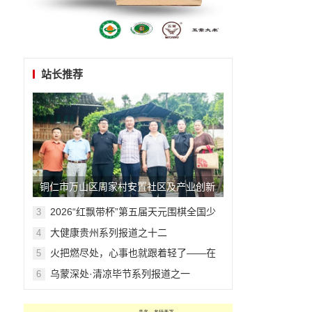
站长推荐
铜仁市万山区周家村安置社区及产业创新
走访调研侧记
​​​​​​​2026“红飘带杯”第五届天元围棋全国少
3
儿围棋公开赛在贵阳开幕
大健康贵州系列报道之十二
4
火把燃尽处，心事也就跟着轻了——在
5
毕节的夏夜与千年文明相拥
乌蒙深处·清凉毕节系列报道之一
6