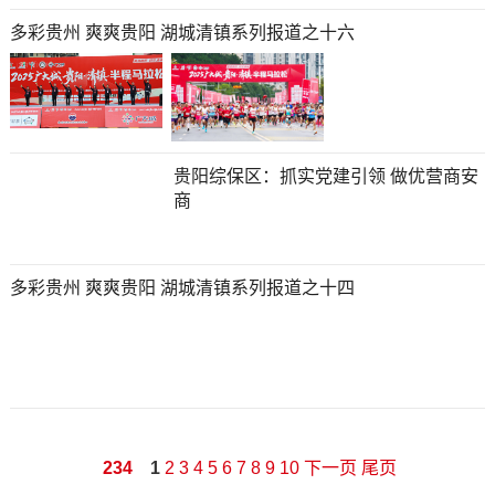
多彩贵州 爽爽贵阳 湖城清镇系列报道之十六
贵阳综保区：抓实党建引领 做优营商安
商
多彩贵州 爽爽贵阳 湖城清镇系列报道之十四
234
1
2
3
4
5
6
7
8
9
10
下一页
尾页