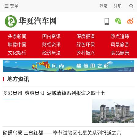
菜单
登录
注册
头条新闻
国内资讯
深度报道
热点追踪
映像中国
财经资讯
绿色环保
风景旅游
文化娱乐
经济与法
乡村振兴
食品健康
地方资讯
多彩贵州 爽爽贵阳 湖城清镇系列报道之四十七
磅礴乌蒙 三省红都——毕节试验区七星关系列报道之六