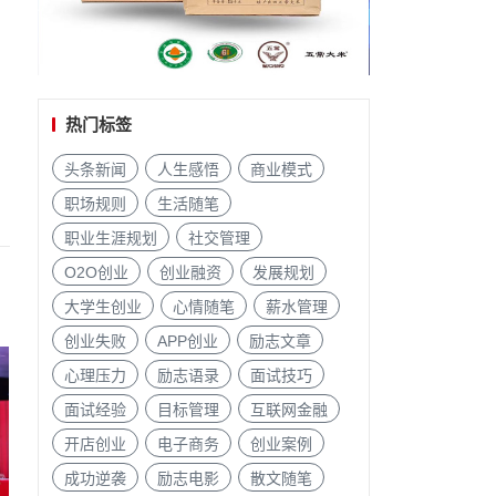
热门标签
头条新闻
人生感悟
商业模式
职场规则
生活随笔
职业生涯规划
社交管理
O2O创业
创业融资
发展规划
大学生创业
心情随笔
薪水管理
创业失败
APP创业
励志文章
心理压力
励志语录
面试技巧
面试经验
目标管理
互联网金融
开店创业
电子商务
创业案例
成功逆袭
励志电影
散文随笔