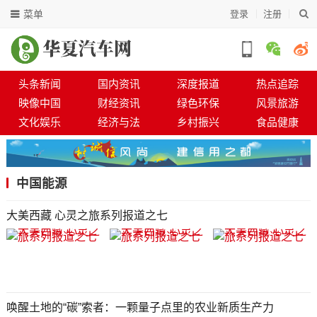
菜单
登录
注册
头条新闻
国内资讯
深度报道
热点追踪
映像中国
财经资讯
绿色环保
风景旅游
文化娱乐
经济与法
乡村振兴
食品健康
中国能源
大美西藏 心灵之旅系列报道之七
唤醒土地的“碳”索者：一颗量子点里的农业新质生产力