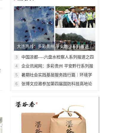
大连热线：多彩贵州 平安黔行系列报道
之九十九
中国凉都----六盘水检察人系列报道之四
3
十六
企业讯闻网：多彩贵州 平安黔行系列报
4
有
道之九十二
暑期社会实践基层服务践行篇｜环境学
5
院“潍水红色弦歌寻访队”：踏寻红色足
张博文应邀参加第四届国防科技高地论
6
迹，践行青春使命
坛