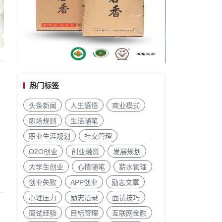
热门标签
头条新闻
人生感悟
商业模式
职场规则
生活随笔
职业生涯规划
社交管理
O2O创业
创业融资
发展规划
大学生创业
心情随笔
薪水管理
创业失败
APP创业
励志文章
心理压力
励志语录
面试技巧
面试经验
目标管理
互联网金融