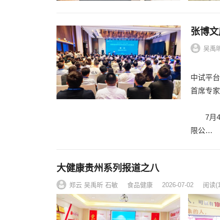
张博文
吴禹昕
中试平台
首席专家
7月4
限公…
大健康贵州系列报道之八
郑云 吴禹昕 石敏
食品健康
2026-07-02
阅读
(