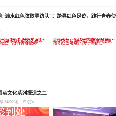
院“潍水红色弦歌寻访队”：踏寻红色足迹，践行青春使
0)
香酒文化系列报道之二
读
(3420294)
评论(0)