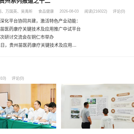
贵州系列报道之十二
雨、万国英、吴禹昕
食品健康
2026-08-03
阅读
(216022)
评论(0)
台协同共建，激活特色产业动能：
医药康疗关键技术及应用推广中试平台
研讨交流会在铜仁市举办
日，贵州苗医药康疗关键技术及应用…
810)
评论(0)