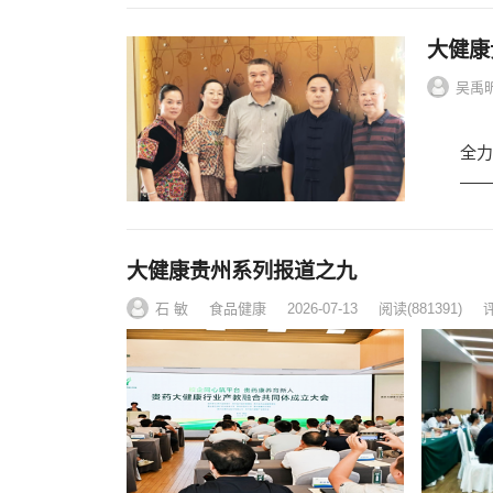
大健康
吴禹昕
多方
全力打
——某
大健康贵州系列报道之九
石 敏
食品健康
2026-07-13
阅读
(881391)
评