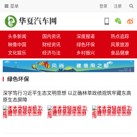
菜单
登录
注册
头条新闻
国内资讯
深度报道
热点追踪
映像中国
财经资讯
绿色环保
风景旅游
文化娱乐
经济与法
乡村振兴
食品健康
绿色环保
深学笃行习近平生态文明思想 以正确林草政绩观筑牢藏东高
原生态屏障