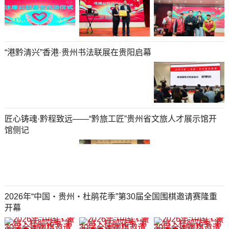
“港黔清兴”香港·贵州书法联展在贵阳启幕
匠心铸魂·黔程致远——“黔旅工匠”贵州省文旅人才展示馆开
馆侧记
2026年“中国・贵州・杜鹃花季”第30届全国围棋邀请赛隆重
开幕