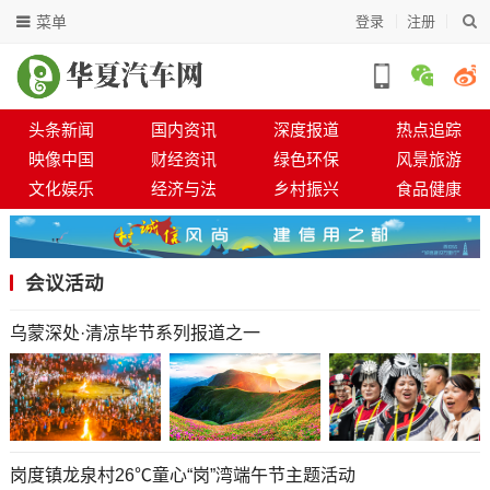
菜单
登录
注册
头条新闻
国内资讯
深度报道
热点追踪
映像中国
财经资讯
绿色环保
风景旅游
文化娱乐
经济与法
乡村振兴
食品健康
会议活动
乌蒙深处·清凉毕节系列报道之一
岗度镇龙泉村26℃童心“岗”湾端午节主题活动