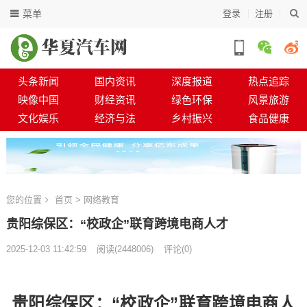
菜单
登录
注册
头条新闻
国内资讯
深度报道
热点追踪
映像中国
财经资讯
绿色环保
风景旅游
文化娱乐
经济与法
乡村振兴
食品健康
您的位置
首页
>
网络教育
贵阳综保区：“校政企”联育跨境电商人才
2025-12-03 11:42:59
阅读
(
2448006)
评论(0)
贵阳综保区：“校政企”联育跨境电商人