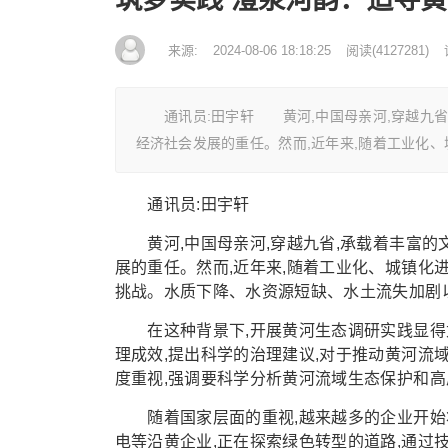
来源:
2024-08-06 18:18:25
阅读
(
4127281)
通讯员:田宇轩 黄河,中国母亲河,穿越九省,
经济社会发展的重任。然而,近年来,随着工业化
通讯员:田宇轩
黄河,中国母亲河,穿越九省,承载着丰富的
展的重任。然而,近年来,随着工业化、城镇化
挑战。水质下降、水资源短缺、水土流失加剧
在这种背景下,开展黄河生态调研实践显得尤
理成效,提出科学的治理建议,对于推动黄河流
度重视,强调要科学分析黄河流域生态保护和高
随着国家层面的重视,越来越多的企业开始
电等沿黄企业,正在探索绿色转型的道路,通过