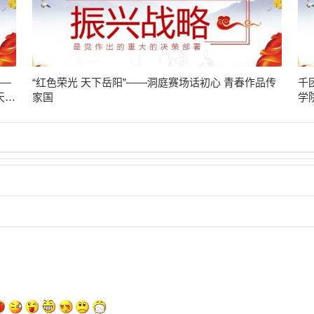
——
“红色荣光 天下岳阳”——洞庭赛场话初心 青春作品传
千
天堂
家国
学
践