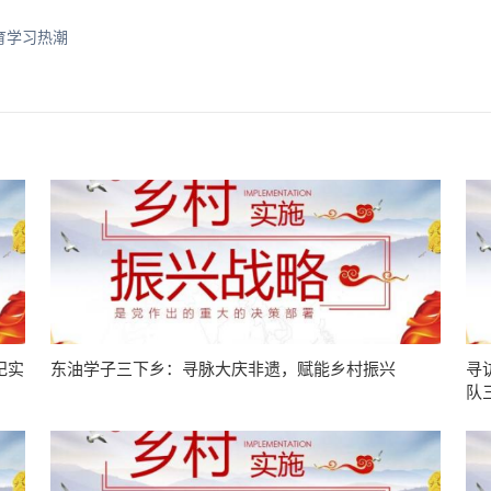
育学习热潮
纪实
东油学子三下乡：寻脉大庆非遗，赋能乡村振兴
寻
队