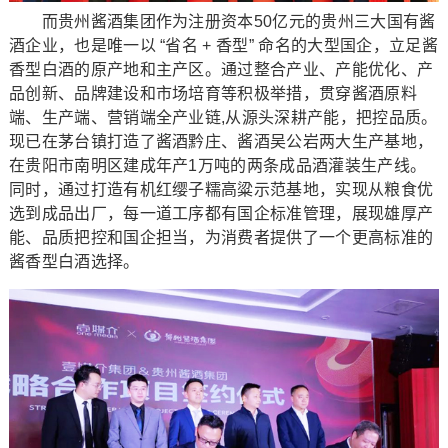
而贵州酱酒集团作为注册资本50亿元的贵州三大国有酱
酒企业，也是唯一以 “省名 + 香型” 命名的大型国企，立足酱
香型白酒的原产地和主产区。通过整合产业、产能优化、产
品创新、品牌建设和市场培育等积极举措，贯穿酱酒原料
端、生产端、营销端全产业链,从源头深耕产能，把控品质。
现已在茅台镇打造了酱酒黔庄、酱酒吴公岩两大生产基地，
在贵阳市南明区建成年产1万吨的两条成品酒灌装生产线。
同时，通过打造有机红缨子糯高粱示范基地，实现从粮食优
选到成品出厂，每一道工序都有国企标准管理，展现雄厚产
能、品质把控和国企担当，为消费者提供了一个更高标准的
酱香型白酒选择。