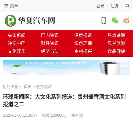
菜单
登录
注册
头条新闻
国内资讯
深度报道
热点追踪
映像中国
财经资讯
绿色环保
风景旅游
文化娱乐
经济与法
乡村振兴
食品健康
您的位置
首页
>
魅力北欧
环球新闻网：大文化系列报道：贵州酱香酒文化系列
报道之二
2025-02-05 11:26:47
阅读
(
2208605)
评论(0)