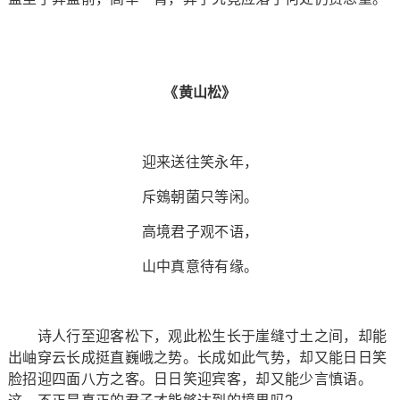
《黄山松》
迎来送往笑永年，
斥鴳朝菌只等闲。
高境君子观不语，
山中真意待有缘。
诗人行至迎客松下，观此松生长于崖缝寸土之间，却能
出岫穿云长成挺直巍峨之势。长成如此气势，却又能日日笑
脸招迎四面八方之客。日日笑迎宾客，却又能少言慎语。