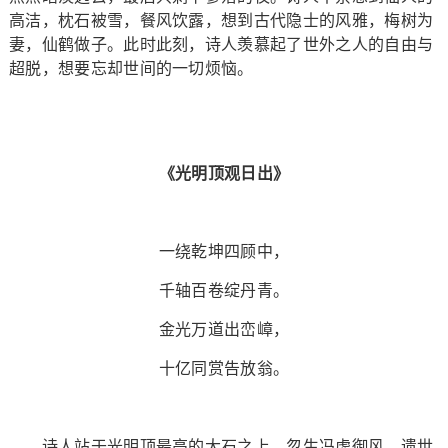
高洁，枕石被雪，餐风饮露，想到古代隐士的风雅，梅树为
妻，仙鹤做子。此时此刻，诗人羡慕起了世外之人的自由与
超脱，想要忘却世间的一切烦恼。
《光明顶观日出》
一绕乾坤四顾中，
千轴百卷绽丹青。
金光万道出峦嶂，
十亿同赏告放翁。
诗人站于光明顶最高的大石之上，忽生冯虚御风，遗世