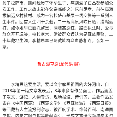
到了拉萨市，期间经历了怀孕生子、痛别爱子在昌都参加公
安工作、工作之故未能在父亲临终之时床前尽孝、前往高海
拔偏远乡村驻村、成为一名拉萨市基层一线交警等一系列人
生事件。回首人生四十余载，二十载高原风吹日晒，摸爬滚
打，如今她早已面孔黧黑，两腮高原红，路面执法时，爱与
群众开开玩笑，拉拉家常，常被群众误认为是藏族民警，二
十年藏地生涯，李精思早已与藏族群众血脉相连，亲如一
家。
哲古湖草原(龙代洪 摄)
李精思热爱生活，爱以文字摩画祖国的大好河山，自
2018年第一篇文章发表后，8年来多有作品面世，作品涵盖
了散文、游记、人物专访、现场报道、诗词等，主要作品发
表在《中国西藏》《西藏文学》《西藏旅游》《西藏日报》
等西藏各大主流报刊杂志，被百度学术、维普百科、南通图
书馆、内蒙古图书馆等收藏索引，形成文旅研究领域参考资