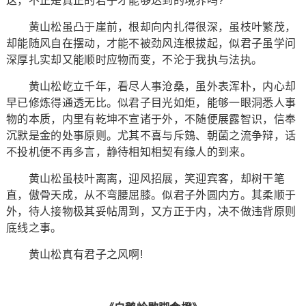
这，不正是真正的君子才能够达到的境界吗?
黄山松虽凸于崖前，根却向内扎得很深，虽枝叶繁茂，
却能随风自在摆动，才能不被劲风连根拔起，似君子虽学问
深厚扎实却又能顺时应物而变，不沦于我执与法执。
黄山松屹立千年，看尽人事沧桑，虽外表浑朴，内心却
早已修炼得通透无比。似君子目光如炬，能够一眼洞悉人事
物的本质，内里有乾坤不宣诸于外，不随便展露智识，信奉
沉默是金的处事原则。尤其不喜与斥鴳、朝菌之流争辩，话
不投机便不再多言，静待相知相契有缘人的到来。
黄山松虽枝叶离离，迎风招展，笑迎宾客，却树干笔
直，傲骨天成，从不弯腰屈膝。似君子外圆内方。其柔顺于
外，待人接物极其妥帖周到，又方正于内，决不做违背原则
底线之事。
黄山松真有君子之风啊!