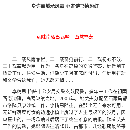
身许雪域承风霜 心寄诗书绘彩虹
远眺南迦巴瓦峰—西藏林芝
二十载风雨兼程、二十载奋勇前行、二十载初心不改、
二十载奉献为民。作为一名身在高原的交通警察，她做到了
热爱工作，热爱生活，但缺少了对家庭的付出，但她用行动
和文学告诉我们，她无怨无悔……
李精思:拉萨市公安局交警支队民警，多年来工作在祖国
西南边陲，高寒缺氧之地。2006年，她丈夫分配至西藏昌都
市洛隆县康沙镇工作，李精思随往，在那个无自来水可用，
无新鲜蔬菜可食的边远小镇上度过了人生最艰苦的岁月，因
缺医少药，一场急病过后落下了终生难愈的病根。随着丈夫
工作的调动，她跟随去往洛隆县、昌都市，几经辗转最终来