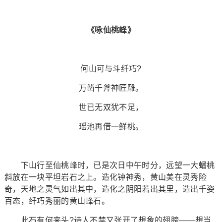
《咏仙桃峰》
何山可与斗纤巧?
万凿千斧神匠雕。
世已无双犹不足，
瑶池再借一鲜桃。
下山行至仙桃峰时，已是次日中午时分，远望一大蟠桃
斜放在一块平坦岩石之上。造化钟神秀，黄山美在灵秀险
奇，天地之灵气如出其中，造化之阴阳若出其里，造出千姿
百态，纤巧秀丽的黄山峰石。
此石有何来头?诗人不禁又张开了想象的翅膀——想当