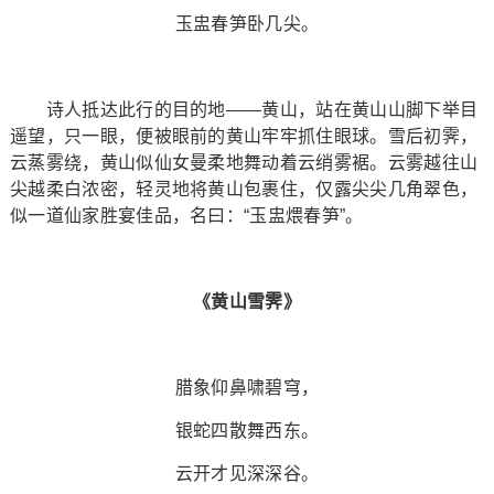
玉盅春笋卧几尖。
诗人抵达此行的目的地——黄山，站在黄山山脚下举目
遥望，只一眼，便被眼前的黄山牢牢抓住眼球。雪后初霁，
云蒸雾绕，黄山似仙女曼柔地舞动着云绡雾裾。云雾越往山
尖越柔白浓密，轻灵地将黄山包裹住，仅露尖尖几角翠色，
似一道仙家胜宴佳品，名曰：“玉盅煨春笋”。
《黄山雪霁》
腊象仰鼻啸碧穹，
银蛇四散舞西东。
云开才见深深谷。