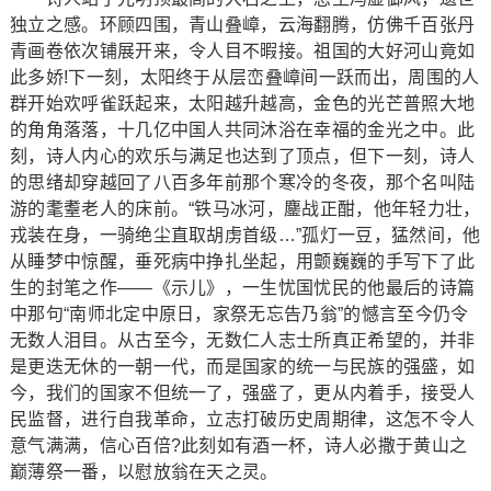
独立之感。环顾四围，青山叠嶂，云海翻腾，仿佛千百张丹
青画卷依次铺展开来，令人目不暇接。祖国的大好河山竟如
此多娇!下一刻，太阳终于从层峦叠嶂间一跃而出，周围的人
群开始欢呼雀跃起来，太阳越升越高，金色的光芒普照大地
的角角落落，十几亿中国人共同沐浴在幸福的金光之中。此
刻，诗人内心的欢乐与满足也达到了顶点，但下一刻，诗人
的思绪却穿越回了八百多年前那个寒冷的冬夜，那个名叫陆
游的耄耋老人的床前。“铁马冰河，鏖战正酣，他年轻力壮，
戎装在身，一骑绝尘直取胡虏首级…”孤灯一豆，猛然间，他
从睡梦中惊醒，垂死病中挣扎坐起，用颤巍巍的手写下了此
生的封笔之作——《示儿》，一生忧国忧民的他最后的诗篇
中那句“南师北定中原日，家祭无忘告乃翁”的憾言至今仍令
无数人泪目。从古至今，无数仁人志士所真正希望的，并非
是更迭无休的一朝一代，而是国家的统一与民族的强盛，如
今，我们的国家不但统一了，强盛了，更从内着手，接受人
民监督，进行自我革命，立志打破历史周期律，这怎不令人
意气满满，信心百倍?此刻如有酒一杯，诗人必撒于黄山之
巅薄祭一番，以慰放翁在天之灵。