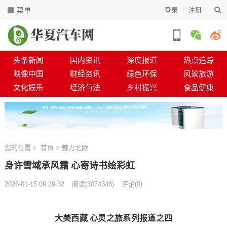
菜单
登录
注册
头条新闻
国内资讯
深度报道
热点追踪
映像中国
财经资讯
绿色环保
风景旅游
文化娱乐
经济与法
乡村振兴
食品健康
您的位置
首页
>
魅力北欧
身许雪域承风霜 心寄诗书绘彩虹
2026-01-15 09:29:32
阅读
(
3074348)
评论(0)
大美西藏 心灵之旅系列报道之四