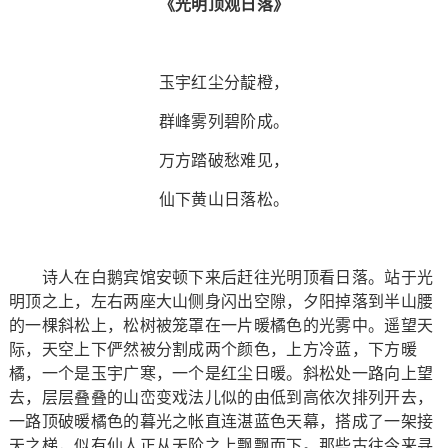
《光明顶观日落》
玉宇红尘分靛橙，
群峰雾列碧阶成。
万方踏破愁难见，
仙下黄山日落松。
诗人在白鹅宾馆安顿下来后赶往光明顶看日落。站于光
明顶之上，左右两座大山侧身闪出空隙，夕阳掉落到半山腰
的一棵斜松上，松树被笼罩在一片暖橘色的光雾中。遥望天
际，天空上下俨然被分割成两个颜色，上方冷蓝，下方暖
橘，一个是玉宇广寒，一个是红尘日暖。斜松处一路向上望
去，层层叠叠的山峦变戏法儿似的由低到高依次排列开去，
一路顶破暖橘色的暮光之帐直连湛蓝色天幕，搭成了一架接
天之梯，似有仙人正从天阶之上飘飘而下。那些古往今来寻