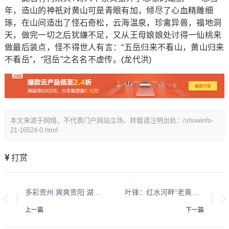
年，造山的神祇对黄山可是青眼有加，倾尽了心血精雕细
琢，在山间造出了怪石奇松，云海温泉，珍禽异兽，福地洞
天，做完一切之后犹嫌不足，又从王母娘娘处讨得一仙桃来
做最后装点，怪不得世人有言：“五岳归来不看山，黄山归来
不看岳”，“冠岳”之名名不虚传。(龙代洪)
本文来源于网络，不代表门户网站立场，转载请注明出处：/showinfo-
21-16524-0.html
打赏
多彩贵州 爽爽贵阳 湖城清镇系列报道之二十六
叶锋：红水河畔“老黄牛” 廿载深耕文明田
上一篇
下一篇