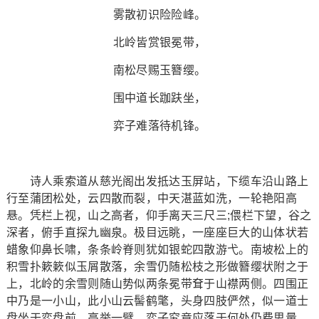
雾散初识险险峰。
北岭皆赏银冕带，
南松尽赐玉簪缨。
围中道长跏趺坐，
弈子难落待机锋。
诗人乘索道从慈光阁出发抵达玉屏站，下缆车沿山路上
行至蒲团松处，云四散而裂，中天湛蓝如洗，一轮艳阳高
悬。凭栏上视，山之高者，仰手离天三尺三;偎栏下望，谷之
深者，俯手直探九幽泉。极目远眺，一座座巨大的山体状若
蜡象仰鼻长啸，条条岭脊则犹如银蛇四散游弋。南坡松上的
积雪扑簌簌似玉屑散落，余雪仍随松枝之形做簪缨状附之于
上，北岭的余雪则随山势似两条冕带耷于山襟两侧。四围正
中乃是一小山，此小山云髻鹤氅，头身四肢俨然，似一道士
盘坐于弈盘前，高举一臂，弈子究竟应落于何处仍费思量。