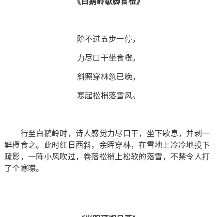
《白鹅岭歇脚食橙》
阶不过五步一停，
力尽口干坐食橙。
斜照穿林忽已晚，
寒起松梢落雪风。
行至白鹅岭时，诗人感觉力尽口干，坐下歇息，并剥一
鲜橙食之。此时红日西斜，余晖穿林，在雪地上冷冷地投下
疏影，一阵小风吹过，卷落松梢上松软的落雪，不禁令人打
了个寒噤。