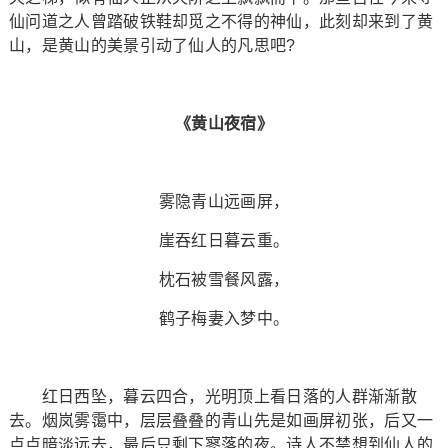
仙问道之人曾踏破铁鞋却觅之不得的神仙，此刻却来到了黄
山，是黄山的美景引动了仙人的凡思吧?
《黄山夜宿》
雾隐青山远画屏，
崖吞红日暮云重。
枕石被雪餐风露，
鹤子梅妻入梦中。
红日西坠，暮云四合，光明顶上看日落的人群渐渐散
去。烟岚雾霭中，层层叠叠的青山先是如画屏初张，后又一
点点暗淡远去，最后只剩下寥落的夜。诗人不禁想到仙人的