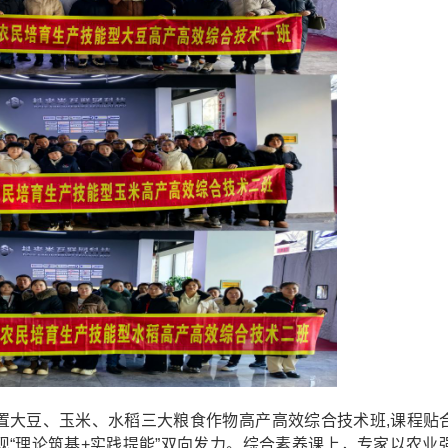
大豆、玉米、水稻三大粮食作物高产高效综合技术班,课程贴
“理论筑基+实践提能”双向发力。综合素养课上，专家以农业