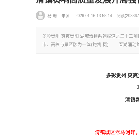
杨 珊
来源:
2026-01-16 13:58:14
阅读
(
293867
多彩贵州 爽爽贵阳 湖城清镇系列报道之三十二项
市、高校与景区融为一体(鲍凯 摄) 春潮涌动
多彩贵州 爽
清镇
清镇城区老马河畔，