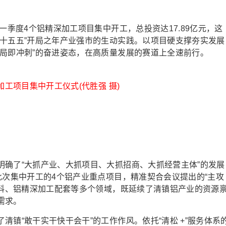
季度4个铝精深加工项目集中开工，总投资达17.89亿元，这
“十五五”开局之年产业强市的生动实践。以项目硬支撑夯实发展
开局即冲刺”的奋进姿态，在高质量发展的赛道上全速前行。
加工项目集中开工仪式(代胜强 摄)
了“大抓产业、大抓项目、大抓招商、大抓经营主体”的发展
此次集中开工的4个铝产业重点项目，精准契合会议提出的“主攻
材料、铝精深加工配套等多个领域，既延续了清镇铝产业的资源
需求。
“敢干实干快干会干”的工作作风。依托“清松 +”服务体系