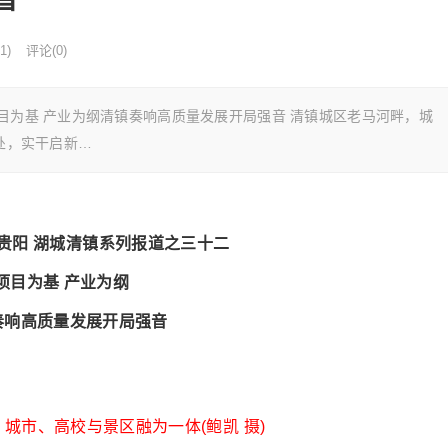
1)
评论(0)
目为基 产业为纲清镇奏响高质量发展开局强音 清镇城区老马河畔，城
处，实干启新…
爽贵阳 湖城清镇系列报道之三十二
项目为基 产业为纲
奏响高质量发展开局强音
城市、高校与景区融为一体(鲍凯 摄)