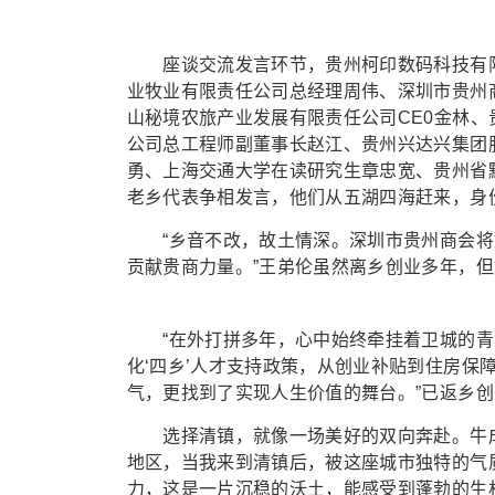
座谈交流发言环节，贵州柯印数码科技有限
业牧业有限责任公司总经理周伟、深圳市贵州
山秘境农旅产业发展有限责任公司CE0金林
公司总工程师副董事长赵江、贵州兴达兴集团
勇、上海交通大学在读研究生章忠宽、贵州省黔
老乡代表争相发言，他们从五湖四海赶来，身
“乡音不改，故土情深。深圳市贵州商会将
贡献贵商力量。”王弟伦虽然离乡创业多年，
“在外打拼多年，心中始终牵挂着卫城的青山
化‘四乡’人才支持政策，从创业补贴到住房保
气，更找到了实现人生价值的舞台。”已返乡
选择清镇，就像一场美好的双向奔赴。牛成
地区，当我来到清镇后，被这座城市独特的气
力，这是一片沉稳的沃土，能感受到蓬勃的生机