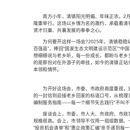
南方小年，清镇阳光明媚、年味正浓。2月1
隆重举行。这场以乡情为名的邀约，承载着清
贤才归巢、共襄发展的拳拳之心。
为何要开这样一场会?2025年，清镇稳稳站
百强县”，捧回“国家生态文明建设示范区”“
想细细说与老乡听，每一份成长，都盼与老乡
的是那份对在外游子的牵挂，如今的清镇正站
本领和情怀。
为开好这场会，市委、市政府高度重视，提
的一封信到迎接老乡回家的标语口号，从梳理家
编制服务指南——每一个细节矢志践行“不叫不
座谈会上，市委、市人大、市政府、市政协
规格很高。会上，市领导不仅用一组组数据、
“投资机会清单”和“惠企政策汇编”亲手递到每