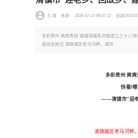
王 婧
来源:
2026-02-13 09:07:12
阅读
(
302422
多彩贵州 爽爽贵阳 湖城清镇系列报道之三十八快
座谈会侧记 清镇城区老马河畔，城市…
多彩贵州 爽
快看!
——清镇市“迎
清镇城区老马河畔，