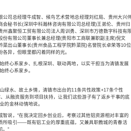
公司总经理牛成智、候鸟艺术营地总经理刘红局、贵州大兴
商会秘书长(深圳中科瀚林咨询有限公司总经理)王弟伦、贵州归
、贵州鑫聚恒工贸有限公司法人周训勇、深圳市万德数字科技有
股份有限公司董事长兼总经理(贵阳市工商联兼职副主席)倪文
菜出山董事长(贵州食品工程学院黔菜院)名誉院长卓荣等10
份各异，但眼里都闪着同样的光。
始终心系家乡、扎根深圳、联动两地，以实干担当为清镇发展
但始终心系家乡。
绿水、故土乡情，清镇市出台的11条共性政策+17条个性
障、从融资服务到项目扶持，让我们这些游子有了返乡干事的底
创业的金林动情地说。
智说，“在我决定回乡创业后，考察过其他铝资源相对丰富的
质所吸引——既有铝工业的厚重底蕴，又兼具职教城的青春活
。”