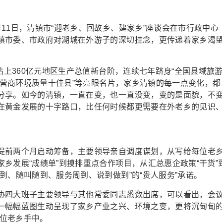
1日，清镇市“迎老乡、回故乡、建家乡”座谈会在市行政中心
镇市委、市政府对湖城在外游子的深切挂念，更传递着家乡渴
上360亿元地区生产总值新台阶，连续七年跻身“全国县域旅
中国营商环境质量十佳县”等亮眼名片，家乡清镇的每一点变化，都
分享。如今的清镇，一直在变，也一直没变，变的是面貌，不
在黄金发展的十字路口，比任何时候都更需要在外老乡的见识
前两个月启动筹备，主要领导亲自调度谋划，从写给每位老
乡发展“成绩单”到摸排重点合作项目，从汇总惠企政策“干货”
到、随叫随到、服务周到、说到做到”的“贵人服务”承诺。
四大班子主要领导与其他常委同志悉数出席，可以看出，会
一幅幅蓝图生动呈现了家乡产业之兴、环境之变，更将沉甸甸
一位老乡手中。