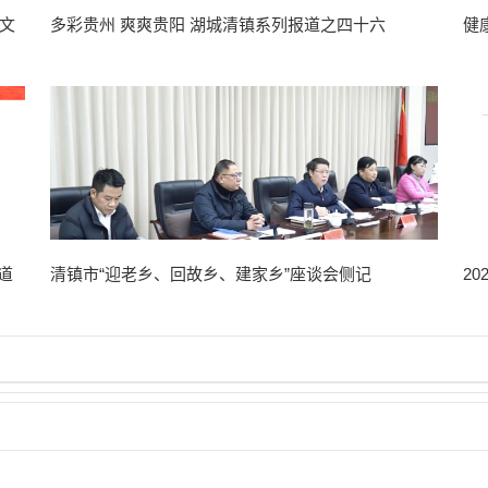
文
多彩贵州 爽爽贵阳 湖城清镇系列报道之四十六
健
道
清镇市“迎老乡、回故乡、建家乡”座谈会侧记
2